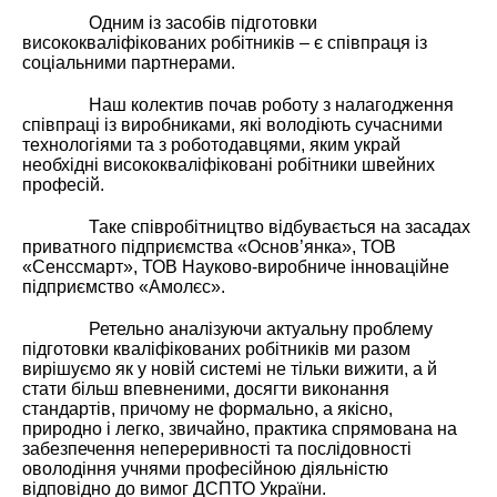
Одним із засобів підготовки
висококваліфікованих робітників – є співпраця із
соціальними партнерами.
Наш колектив почав роботу з налагодження
співпраці із виробниками, які володіють сучасними
технологіями та з роботодавцями, яким украй
необхідні висококваліфіковані робітники швейних
професій.
Таке співробітництво відбувається на засадах
приватного підприємства «Основ’янка», ТОВ
«Сенссмарт», ТОВ Науково-виробниче інноваційне
підприємство «Амолєс».
Ретельно аналізуючи актуальну проблему
підготовки кваліфікованих робітників ми разом
вирішуємо як у новій системі не тільки вижити, а й
стати більш впевненими, досягти виконання
стандартів, причому не формально, а якісно,
природно і легко, звичайно, практика спрямована на
забезпечення непереривності та послідовності
оволодіння учнями професійною діяльністю
відповідно до вимог ДСПТО України.