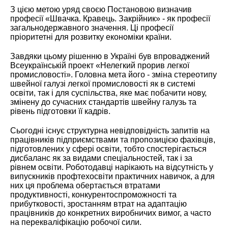
З цією метою уряд своєю Постановою визначив
професії «Швачка. Кравець. Закрійник» - як професії
загальнодержавного значення. Ці професії
пріоритетні для розвитку економіки країни.
Завдяки цьому рішенню в Україні був впроваджений
Всеукраїнській проект «Нелегкий прорив легкої
промисловості». Головна мета його - зміна стереотипу
швейної галузі легкої промисловості як в системі
освіти, так і для суспільства, яке має побачити нову,
змінену до сучасних стандартів швейну галузь та
рівень підготовки її кадрів.
Сьогодні існує структурна невідповідність запитів на
працівників підприємствами та пропозицією фахівців,
підготовлених у сфері освіти, тобто спостерігається
дисбаланс як за видами спеціальностей, так і за
рівнем освіти. Роботодавці нарікають на відсутність у
випускників профтехосвіти практичних навичок, а для
них ця проблема обертається втратами
продуктивності, конкурентоспроможності та
прибутковості, зростанням втрат на адаптацію
працівників до конкретних виробничих вимог, а часто
на перекваліфікацію робочої сили.