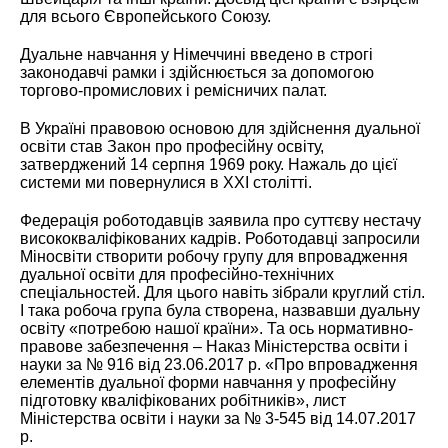
для всього Європейського Союзу.
Дуальне навчання у Німеччині введено в строгі
законодавчі рамки і здійснюється за допомогою
торгово-промислових і ремісничих палат.
В Україні правовою основою для здійснення дуальної
освіти став Закон про професійну освіту,
затверджений 14 серпня 1969 року. Нажаль до цієї
системи ми повернулися в ХХІ столітті.
Федерація роботодавців заявила про суттєву нестачу
висококваліфікованих кадрів. Роботодавці запросили
Міносвіти створити робочу групу для впровадження
дуальної освіти для професійно-технічних
спеціальностей. Для цього навіть зібрали круглий стіл.
І така робоча група була створена, назвавши дуальну
освіту «потребою нашої країни». Та ось нормативно-
правове забезпечення – Наказ Міністерства освіти і
науки за № 916 від 23.06.2017 р. «Про впровадження
елементів дуальної форми навчання у професійну
підготовку кваліфікованих робітників», лист
Міністерства освіти і науки за № 3-545 від 14.07.2017
р.