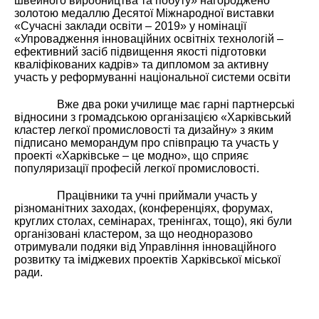
швейного виробництва та побуту» нагороджено
золотою медаллю Десятої Міжнародної виставки
«Сучасні заклади освіти – 2019» у номінації
«Упровадження інноваційних освітніх технологій –
ефективний засіб підвищення якості підготовки
кваліфікованих кадрів» та дипломом за активну
участь у реформуванні національної системи освіти
Вже два роки училище має гарні партнерські
відносини з громадською організацією «Харківський
кластер легкої промисловості та дизайну» з яким
підписано меморандум про співпрацю та участь у
проекті «Харківське – це модно», що сприяє
популяризації професій легкої промисловості.
Працівники та учні приймали участь у
різноманітних заходах, (конференціях, форумах,
круглих столах, семінарах, тренінгах, тощо), які були
організовані кластером, за що неодноразово
отримували подяки від Управління інноваційного
розвитку та іміджевих проектів Харківської міської
ради.