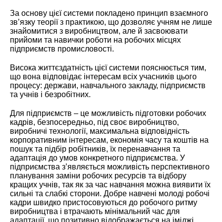
За основу цієї системи покладено принцип взаємного
зв’язку теорії з практикою, що дозволяє учням не лише
знайомитися з виробництвом, але й засвоювати
прийоми та навички роботи на робочих місцях
підприємств промисловості.
Висока життєздатність цієї системи пояснюється тим,
що вона відповідає інтересам всіх учасників цього
процесу: держави, навчального закладу, підприємств
та учнів і безробітних.
Для підприємств – це можливість підготовки робочих
кадрів, безпосередньо, під своє виробництво,
виробничі технології, максимальна відповідність
корпоративним інтересам, економія часу та коштів на
пошук та підбір робітників, їх перенавчання та
адаптація до умов конкретного підприємства. У
підприємства з’являється можливість перспективного
планування заміни робочих ресурсів та відбору
кращих учнів, так як за час навчання можна виявити їх
сильні та слабкі сторони. Добре навчені молоді робочі
кадри швидко пристосовуються до робочого ритму
виробництва і втрачають мінімальний час для
адаптації, що позитивно відображається на іміджі