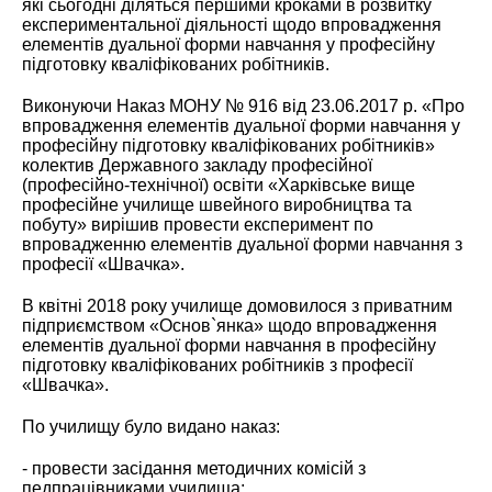
які сьогодні діляться першими кроками в розвитку
експериментальної діяльності щодо впровадження
елементів дуальної форми навчання у професійну
підготовку кваліфікованих робітників.
Виконуючи Наказ МОНУ № 916 від 23.06.2017 р. «Про
впровадження елементів дуальної форми навчання у
професійну підготовку кваліфікованих робітників»
колектив Державного закладу професійної
(професійно-технічної) освіти «Харківське вище
професійне училище швейного виробництва та
побуту» вирішив провести експеримент по
впровадженню елементів дуальної форми навчання з
професії «Швачка».
В квітні 2018 року училище домовилося з приватним
підприємством «Основ`янка» щодо впровадження
елементів дуальної форми навчання в професійну
підготовку кваліфікованих робітників з професії
«Швачка».
По училищу було видано наказ:
- провести засідання методичних комісій з
педпрацівниками училища;