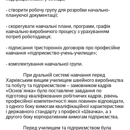
- створити робочу групу для розробки начально-
плануючої документації;
- скорегувати навчальні плани, програми, графік
навчально-виробничого процесу з урахуванням
потреб роботодавця;
- підписання тристоронніх договорів про професійне
навчання «підприємство-учень-училище»;
- комплектування навчальної групи.
При дуальній системі навчання перед
Харківським вищим училищем швейного виробництва
та побуту та підприємством – замовником кадрів
«Основ`янка» було поставлене завдання по
підготовці кваліфікованих робітничих кадрів, рівень
професійної компетентності яких повинен відповідати,
з одного боку вимогам кваліфікаційної характеристики
і державного стандарту з професії «Швачка», а з
другого боку корпоративним вимогам підприємства.
Перед училищем та підприємством була