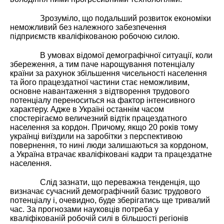
Зрозуміло, що подальший розвиток економіки
неможливий без належного забезпечення
підприємств кваліфікованою робочою силою.
В умовах відомої демографічної ситуації, коли
збереження, а тим паче нарощування потенціалу
країни за рахунок збільшення чисельності населення
та його працездатної частини стає неможливим,
основне навантаження з відтворення трудового
потенціалу переноситься на фактор інтенсивного
характеру. Адже в Україні останнім часом
спостерігаємо величезний відтік працездатного
населення за кордон. Причому, якщо 20 років тому
українці виїздили на заробітки з перспективою
повернення, то нині люди залишаються за кордоном,
а Україна втрачає кваліфіковані кадри та працездатне
населення.
Слід зазнати, що переважна тенденція, що
визначає сучасний демографічний базис трудового
потенціалу і, очевидно, буде зберігатись ще тривалий
час. За прогнозами науковців потреба у
кваліфікованій робочій силі в більшості регіонів