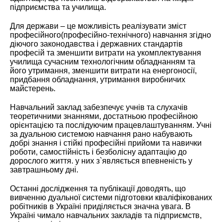
підприємства та училища.
Для держави – це можливість реалізувати зміст
професійного(професійно-технічного) навчання згідно
діючого законодавства і державних стандартів
професій та зменшити витрати на укомплектування
училища сучасним технологічним обладнанням та
його утримання, зменшити витрати на енергоносії,
придбання обладнання, утримання виробничих
майстерень.
Навчальний заклад забезпечує учнів та слухачів
теоретичними знаннями, достатньою професійною
орієнтацією та послідуючим працевлаштуванням. Учні
за дуальною системою навчання рано набувають
добрі знання і стійкі професійні прийоми та навички
роботи, самостійність і безболісну адаптацію до
дорослого життя. у них з`являється впевненість у
завтрашньому дні.
Останні дослідження та публікації доводять, що
вивченню дуальної системи підготовки кваліфікованих
робітників в Україні приділяється значна увага. В
Україні чимало навчальних закладів та підприємств,