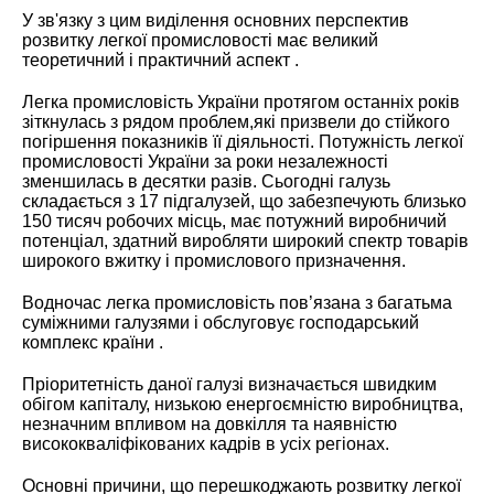
У зв'язку з цим виділення основних перспектив
розвитку легкої промисловості має великий
теоретичний і практичний аспект .
Легка промисловість України протягом останніх років
зіткнулась з рядом проблем,які призвели до стійкого
погіршення показників її діяльності. Потужність легкої
промисловості України за роки незалежності
зменшилась в десятки разів. Сьогодні галузь
складається з 17 підгалузей, що забезпечують близько
150 тисяч робочих місць, має потужний виробничий
потенціал, здатний виробляти широкий спектр товарів
широкого вжитку і промислового призначення.
Водночас легка промисловість пов’язана з багатьма
суміжними галузями і обслуговує господарський
комплекс країни .
Пріоритетність даної галузі визначається швидким
обігом капіталу, низькою енергоємністю виробництва,
незначним впливом на довкілля та наявністю
висококваліфікованих кадрів в усіх регіонах.
Основні причини, що перешкоджають розвитку легкої