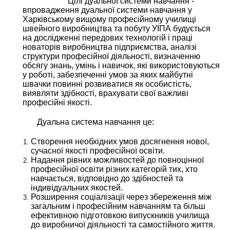
Цілі дуальної системи навчання -
впровадження дуальної системи навчання у
Харківському вищому професійному училищі
швейного виробництва та побуту УІПА будується
на дослідженні передових технологій і праці
новаторів виробництва підприємства, аналізі
структури професійної діяльності, визначенню
обсягу знань, умінь і навичок, які використовуються
у роботі, забезпеченні умов за яких майбутні
швачки повинні розвиватися як особистість,
виявляти здібності, врахувати свої важливі
професійні якості.
Дуальна система навчання це:
Створення необхідних умов досягнення нової,
сучасної якості професійної освіти.
Надання рівних можливостей до повноцінної
професійної освіти різних категорій тих, хто
навчається, відповідно до здібностей та
індивідуальних якостей.
Розширення соціалізації через збереження між
загальним і професійним навчанням та більш
ефективною підготовкою випускників училища
до виробничої діяльності та самостійного життя.