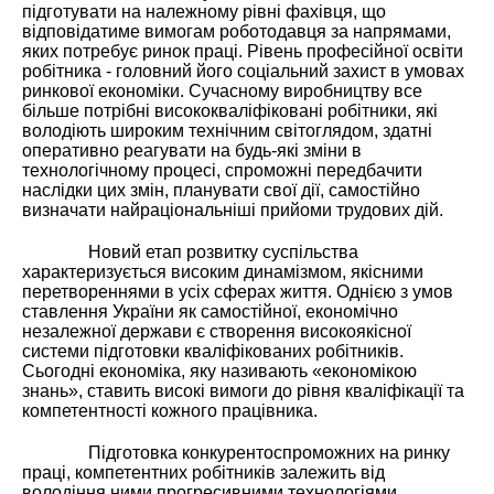
підготувати на належному рівні фахівця, що
відповідатиме вимогам роботодавця за напрямами,
яких потребує ринок праці. Рівень професійної освіти
робітника - головний його соціальний захист в умовах
ринкової економіки. Сучасному виробництву все
більше потрібні висококваліфіковані робітники, які
володіють широким технічним світоглядом, здатні
оперативно реагувати на будь-які зміни в
технологічному процесі, спроможні передбачити
наслідки цих змін, планувати свої дії, самостійно
визначати найраціональніші прийоми трудових дій.
Новий етап розвитку суспільства
характеризується високим динамізмом, якісними
перетвореннями в усіх сферах життя. Однією з умов
ставлення України як самостійної, економічно
незалежної держави є створення високоякісної
системи підготовки кваліфікованих робітників.
Сьогодні економіка, яку називають «економікою
знань», ставить високі вимоги до рівня кваліфікації та
компетентності кожного працівника.
Підготовка конкурентоспроможних на ринку
праці, компетентних робітників залежить від
володіння ними прогресивними технологіями.