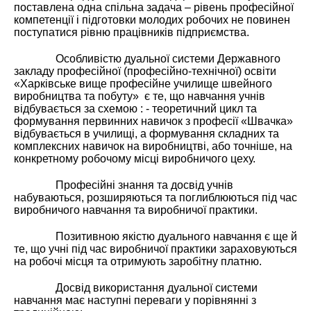
поставлена одна спільна задача – рівень професійної
компетенції і підготовки молодих робочих не повинен
поступатися рівню працівників підприємства.
Особливістю дуальної системи Державного
закладу професійної (професійно-технічної) освіти
«Харківське вище професійне училище швейного
виробництва та побуту» є те, що навчання учнів
відбувається за схемою : - теоретичний цикл та
формування первинних навичок з професії «Швачка»
відбувається в училищі, а формування складних та
комплексних навичок на виробництві, або точніше, на
конкретному робочому місці виробничого цеху.
Професійні знання та досвід учнів
набуваються, розширяються та поглиблюються під час
виробничого навчання та виробничої практики.
Позитивною якістю дуального навчання є ще й
те, що учні під час виробничої практики зараховуються
на робочі місця та отримують заробітну платню.
Досвід використання дуальної системи
навчання має наступні переваги у порівнянні з