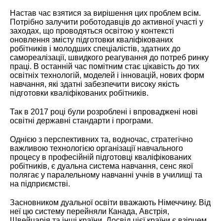
Настав час взятися за вирішення цих проблем всім.
Потрібно залучити роботодавців до активної участі у
заходах, що проводяться освітою у контексті
оновлення змісту підготовки кваліфікованих
робітників і молодших спеціалістів, здатних до
самореалізації, швидкого реагування до потреб ринку
праці. В останній час помітним стає цікавість до тих
освітніх технологій, моделей і інновацій, нових форм
навчання, які здатні забезпечити високу якість
підготовки кваліфікованих робітників.
Так в 2017 році були розроблені і впроваджені нові
освітні державні стандарти і програми.
Однією з перспективних та, водночас, стратегічно
важливою технологією організації навчального
процесу в професійній підготовці кваліфікованих
робітників, є дуальна система навчання, сенс якої
полягає у паралельному навчанні учнів в училищі та
на підприємстві.
Засновником дуальної освіти вважають Німеччину. Від
неї цю систему перейняли Канада, Австрія,
Швейцарія та інші країни. Досвід цієї країни є взірцем