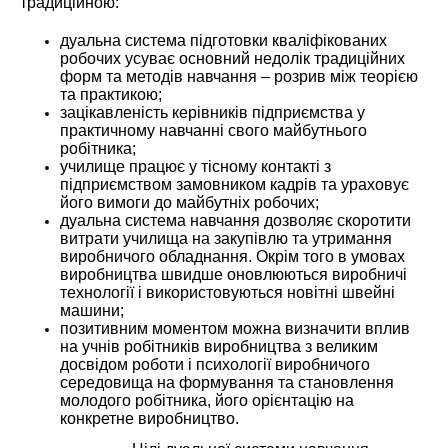
традиційною:
дуальна система підготовки кваліфікованих
робочих усуває основний недолік традиційних
форм та методів навчання – розрив між теорією
та практикою;
зацікавленість керівників підприємства у
практичному навчанні свого майбутнього
робітника;
училище працює у тісному контакті з
підприємством замовником кадрів та ураховує
його вимоги до майбутніх робочих;
дуальна система навчання дозволяє скоротити
витрати училища на закупівлю та утримання
виробничого обладнання. Окрім того в умовах
виробництва швидше оновлюються виробничі
технології і використовуються новітні швейні
машини;
позитивним моментом можна визначити вплив
на учнів робітників виробництва з великим
досвідом роботи і психології виробничого
середовища на формування та становлення
молодого робітника, його орієнтацію на
конкретне виробництво.