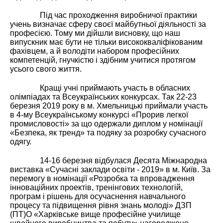
Під час проходження виробничої практики
учень визначає сферу своєї майбутньої діяльності за
професією. Тому ми дійшли висновку, що наш
випускник має бути не тільки висококваліфікованим
фахівцем, а й володіти набором професійних
компетенцій, гнучкістю і здібним учитися протягом
усього свого життя.
Кращі учні приймають участь в обласних
олімпіадах та Всеукраїнських конкурсах. Так 22-23
березня 2019 року в м. Хмельницькі приймали участь
в 4-му Всеукраїнському конкурсі «Прорив легкої
промисловості» за що одержали диплом у номінації
«Безпека, як тренд» та подяку за розробку сучасного
одягу.
14-16 березня відбулася Десята Міжнародна
виставка «Сучасні заклади освіти - 2019» в м. Київ. За
перемогу в номінації «Розробка та впровадження
інноваційних проектів, тренінгових технологій,
програм і рішень для осучаснення навчального
процесу та підвищення рівня знань молоді» ДЗП
(ПТ)О «Харківське вище професійне училище