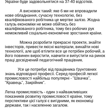
України буде задовольнятися на 37-40 відсотків.
А висновок такий: яке б ми не впровадили
нове обладнання, сучасну технологію, без
кваліфікованого робітника це мертве залізо. Жодна
галузь економіки не може обійтись без
кваліфікованого робітника, тому без робочих рук
неможливий соціально-економічне зростання країни.
Можна розробити прекрасні проекти, знайти
інвесторів, привести якісні матеріали, винайти нові
технології, але щоб втілити все це потрібен робочий, а
його повинен виростити, навчити и випустити на ринок
праці досвідчений педагогічний працівник.
Усе це потребує від працівника ґрунтовних
знань відповідної професії. Серед професій легкої
промисловості найбільш популярні - "Швачка",
"Кравець", Закрійник".
Легка промисловість - один з найважливіших
показників розвитку промисловості країни, тому
перспективи цієї галузі є вигідними, як економіці
держави, так і населенню загалом.