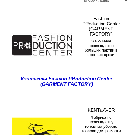
По умолчанию
Fashion
PRoduction Center
(GARMENT
FACTORY)
Фабричное
производство
больших партий в
короткие сроки.
Контакты Fashion PRoduction Center
(GARMENT FACTORY)
KENT&AVER
Фабрика по
производству
головных уборов,
товаров для рыбалки